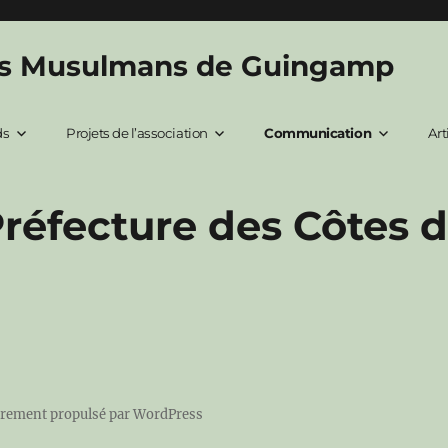
des Musulmans de Guingamp
ds
Projets de l’association
Communication
Art
Préfecture des Côtes 
èrement propulsé par WordPress