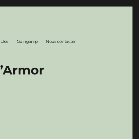
icles
Guingamp
Nous contacter
d’Armor