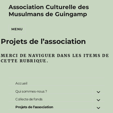
Association Culturelle des
Musulmans de Guingamp
MENU
Projets de l’association
MERCI DE NAVIGUER DANS LES ITEMS DE
CETTE RUBRIQUE.
Accueil
ouvrir
Qui sommes-nous ?
le
ouvrir
sous-
Collecte de fonds
le
menu
ouvrir
sous-
Projets de l’association
le
menu