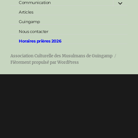
ouvrir
sous-
Communication
le
menu
sous-
Articles
menu
Guingamp
Nous contacter
Horaires prières 2026
Association Culturelle des Musulmans de Guingamp
Fièrement propulsé par WordPress