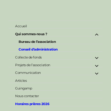
Accueil
ouvrir
Qui sommes-nous ?
le
sous-
Bureau de l’association
menu
Conseil d’administration
ouvrir
Collecte de fonds
le
ouvrir
sous-
Projets de l’association
le
menu
ouvrir
sous-
Communication
le
menu
sous-
Articles
menu
Guingamp
Nous contacter
Horaires prières 2026